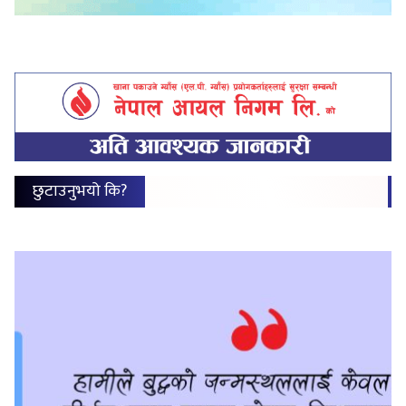
छुटाउनुभयो कि?