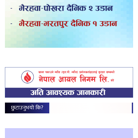
छुटाउनुभयो कि?