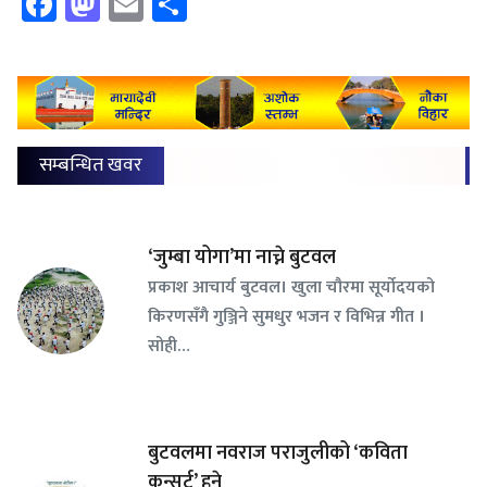
Facebook
Mastodon
Email
Share
सम्बन्धित खवर
‘जुम्बा योगा’मा नाच्ने बुटवल
प्रकाश आचार्य बुटवल। खुला चौरमा सूर्योदयको
किरणसँगै गुञ्जिने सुमधुर भजन र विभिन्न गीत ।
सोही…
बुटवलमा नवराज पराजुलीको ‘कविता
कन्सर्ट’ हुने