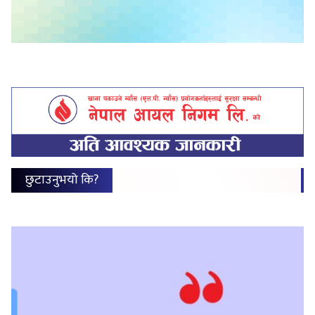
छुटाउनुभयो कि?