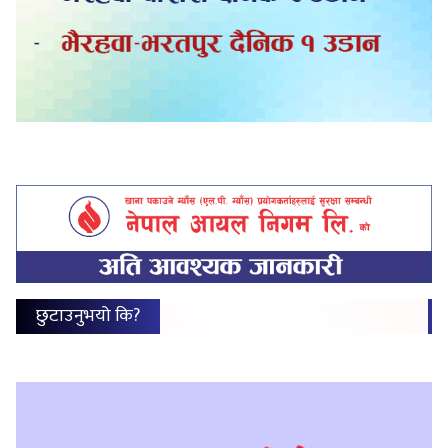
छुटाउनुभयो कि?