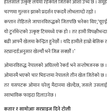
हालसालै उत्कृष्ट लयमा रहेकोले जितको आशा उच्च छ । समूह
चरणमा गुल्सन झाको प्रदर्शन एकदमै लोभलाग्दो रह्यो ।
कप्तान रोहितले जापानविरुद्धको जितपछि भनेका थिए,‘यूएई
यो टुर्नामेन्टको उत्कृष्ट टिममध्ये एक हो । तर हामी विपक्षीभन्दा
बढी आफ्नै खेलमा केन्द्रित हुनेछौं । यदि हामीले हाम्रो बेसिक र
स्ट्यान्डर्डअनुसार खेल्यौं भने जित्न सक्छौं ।’
ओमानविरुद्ध नेपालको अघिल्लो रेकर्ड भने सन्तोषजनक छ ।
ओमानमै भएको चार भिडन्तमा नेपालले तीन खेल जितेको छ ।
तर यसपटक ओमान घरेलु मैदानमा खेल्दैछ, जसले उसलाई
स्वाभाविक फाइदा दिलाउनेछ ।
कतार र सामोआः सरप्राइज दिने टोली