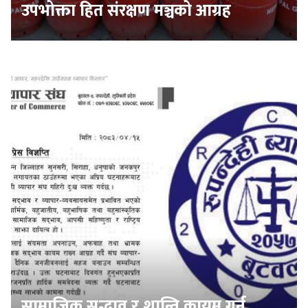
उपभोक्ता हित संरक्षण मञ्चको आग्रह
सामाजिक सद्भाव र शान्ति कायम गर्न