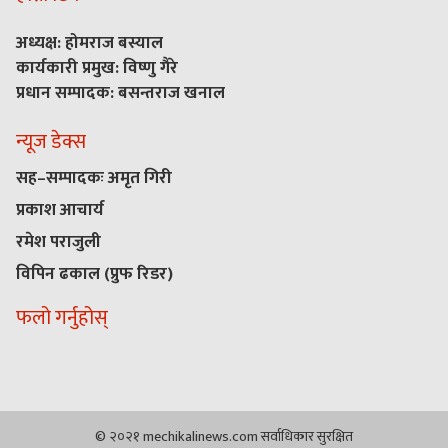
अध्यक्ष: होमराज बस्याल
कार्यकारी प्रमुख: विष्णु गैरे
प्रधान सम्पादक: बसन्तराज खनाल
न्यूज डेक्स
सह–सम्पादकः अमृत गिरी
प्रकाश आचार्य
रमेश पराजुली
विपिन ढकाल (प्रुफ रिडर)
फलो गर्नुहोस्
© २०२१ mechikalinews.com सर्वाधिकार सुरक्षित