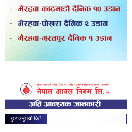
छुटाउनुभयो कि?