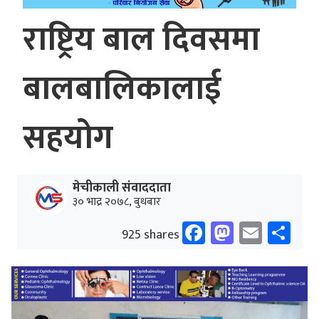
राष्ट्रिय बाल दिवसमा
बालबालिकालाई
सहयोग
मेचीकाली संवाददाता
३० भाद्र २०७८, बुधबार
Facebook
Mastodo
Email
Sh
925 shares