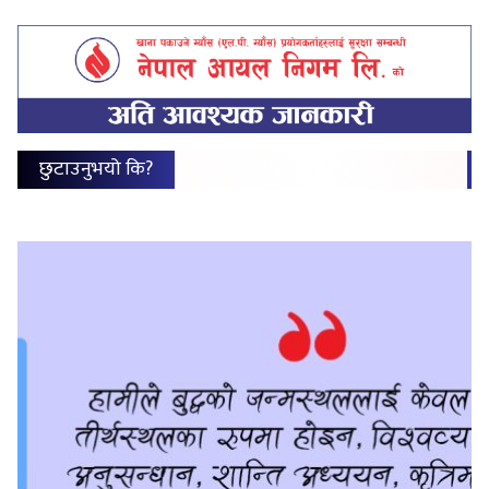
छुटाउनुभयो कि?