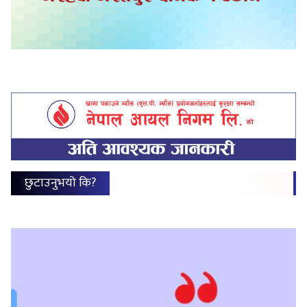
छुटाउनुभयो कि?