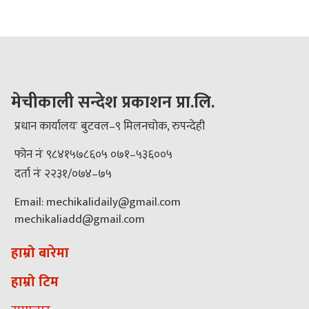
मेचीकाली सन्देश प्रकाशन प्रा.लि.
प्रधान कार्यालयः बुटवल–९ मिलनचोक, रुपन्देही
फोन नंः ९८४१५७८६०५ ०७१–५३६००५
दर्ता नंः २२३१/०७४–७५
Email: mechikalidaily@gmail.com
mechikaliadd@gmail.com
हाम्रो बारेमा
हाम्रो टिम