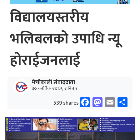
विद्यालयस्तरीय
भलिबलको उपाधि न्यू
होराईजनलाई
मेचीकाली संवाददाता
३० कार्तिक २०८२, शनिबार
Facebook
Mastodo
Email
Sh
539 shares