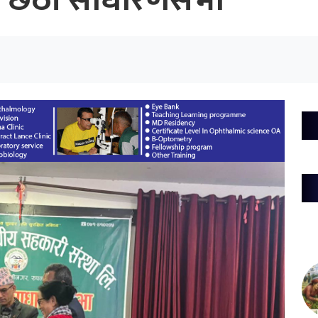
ो छैठौं साधारणसभा