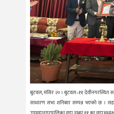
बुटवल, मंसिर २० । बुटवल–११ देवीनगरस्थित सम्ब
साधारण सभा शनिबार सम्पन्न भएको छ । सहक
उपमहानगरपालिका वडा नम्बर ११ का वडाअध्यक्ष 