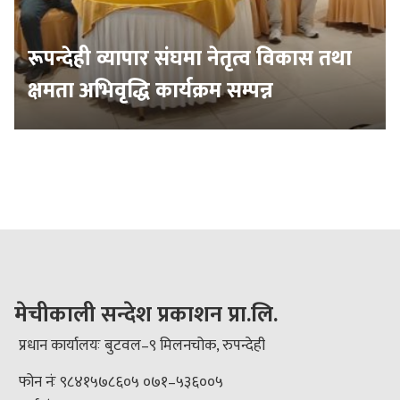
रूपन्देही व्यापार संघमा नेतृत्व विकास तथा
क्षमता अभिवृद्धि कार्यक्रम सम्पन्न
मेचीकाली सन्देश प्रकाशन प्रा.लि.
प्रधान कार्यालयः बुटवल–९ मिलनचोक, रुपन्देही
फोन नंः ९८४१५७८६०५ ०७१–५३६००५