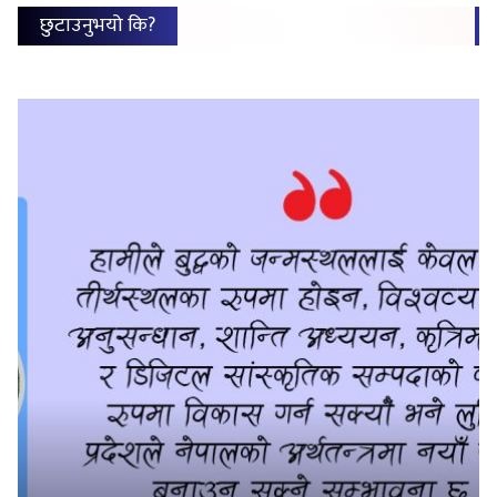
छुटाउनुभयो कि?