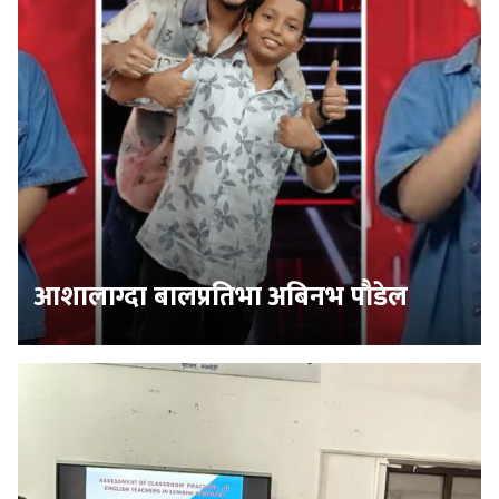
आशालाग्दा बालप्रतिभा अबिनभ पौडेल