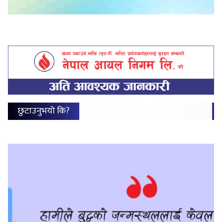
छुटाउनुभयो कि?