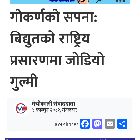
गोकर्णको सपना:
बिद्युतको राष्ट्रिय
प्रसारणमा जोडियो
गुल्मी
मेचीकाली संवाददाता
५ फाल्गुन २०८२, मंगलवार
Facebook
Mastodo
Email
Sh
169 shares