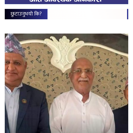
छुटाउनुभयो कि?