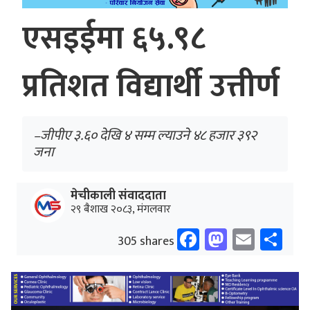
एसइईमा ६५.९८
प्रतिशत विद्यार्थी उत्तीर्ण
–जीपीए ३.६० देखि ४ सम्म ल्याउने ४८ हजार ३९२
जना
मेचीकाली संवाददाता
२९ बैशाख २०८३, मंगलवार
Facebook
Mastodo
Email
Sh
305 shares