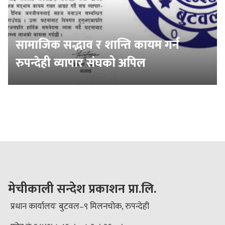
सामाजिक सद्भाव र शान्ति कायम गर्न
रुपन्देही व्यापार संघको अपिल
मेचीकाली सन्देश प्रकाशन प्रा.लि.
प्रधान कार्यालयः बुटवल–९ मिलनचोक, रुपन्देही