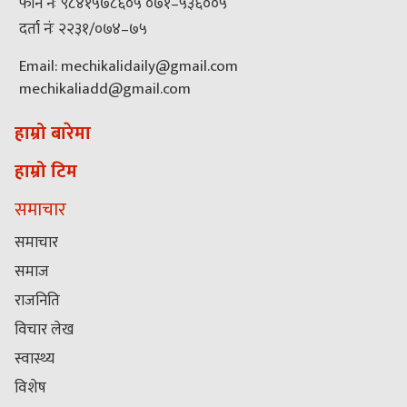
फोन नंः ९८४१५७८६०५ ०७१–५३६००५
दर्ता नंः २२३१/०७४–७५
Email: mechikalidaily@gmail.com
mechikaliadd@gmail.com
हाम्रो बारेमा
हाम्रो टिम
समाचार
समाचार
समाज
राजनिति
विचार लेख
स्वास्थ्य
विशेष