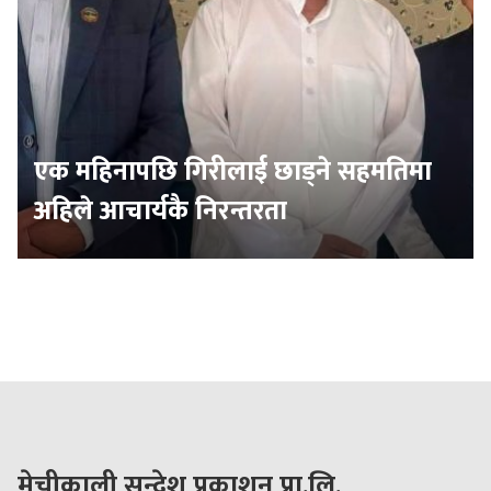
एक महिनापछि गिरीलाई छाड्ने सहमतिमा
अहिले आचार्यकै निरन्तरता
मेचीकाली सन्देश प्रकाशन प्रा.लि.