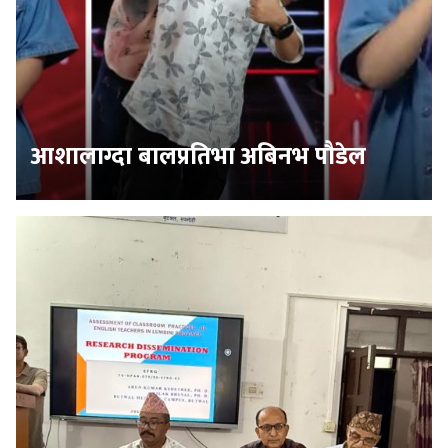
आशालाग्दा बालप्रतिभा अबिनभ पौडेल