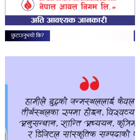
छुटाउनुभयो कि?