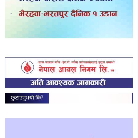
छुटाउनुभयो कि?