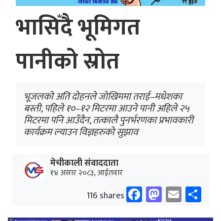
भासिँदै भूमिगत
पानीको स्रोत
भूजलको अति दोहनले जोखिममा तराई–मधेशका
बस्ती, पहिले १०–१२ मिटरमा आउने पानी अहिले २५
मिटरमा पनि आउँदैन, तत्कालै पुनर्भरणका प्रभावकारी
कार्यक्रम ल्याउन विज्ञहरुको सुझाव
मेचीकाली संवाददाता
१४ असार २०८३, आईतवार
Facebook
Mastodo
Email
Sh
116 shares