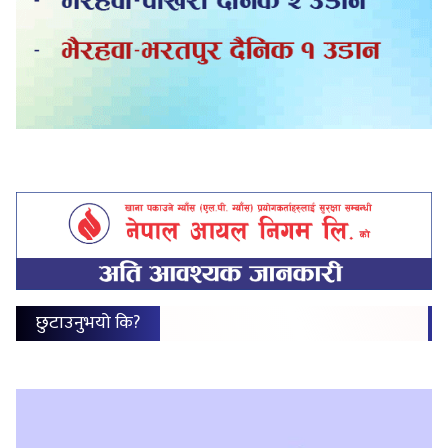
छुटाउनुभयो कि?