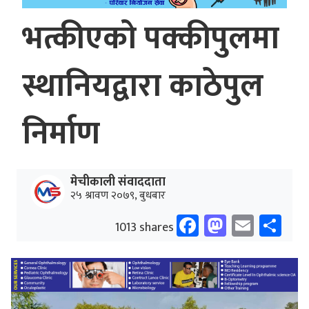
भत्कीएको पक्कीपुलमा
स्थानियद्वारा काठेपुल
निर्माण
मेचीकाली संवाददाता
२५ श्रावण २०७९, बुधबार
Facebook
Mastodo
Email
Sh
1013 shares