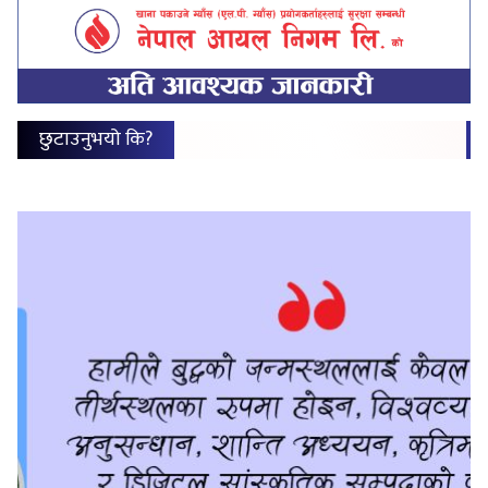
छुटाउनुभयो कि?