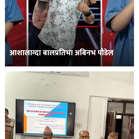
आशालाग्दा बालप्रतिभा अबिनभ पौडेल