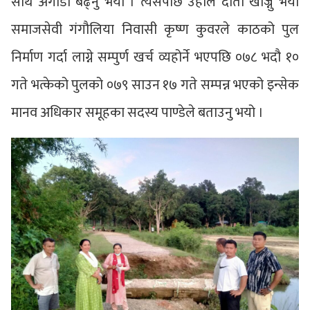
साथ अगाडी बढ्नु भयो । त्यसपछि उहाँले दाता खोज्नु भयो
समाजसेवी गंगौलिया निवासी कृष्ण कुवरले काठको पुल
निर्माण गर्दा लाग्ने सम्पुर्ण खर्च व्यहोर्ने भएपछि ०७८ भदौ १०
गते भत्केको पुलको ०७९ साउन १७ गते सम्पन्न भएको इन्सेक
मानव अधिकार समूहका सदस्य पाण्डेले बताउनु भयो ।