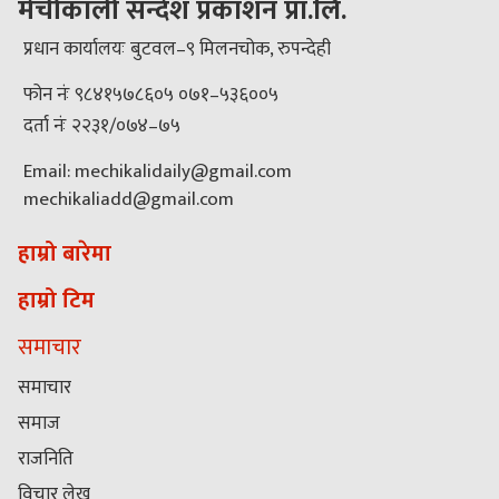
मेचीकाली सन्देश प्रकाशन प्रा.लि.
प्रधान कार्यालयः बुटवल–९ मिलनचोक, रुपन्देही
फोन नंः ९८४१५७८६०५ ०७१–५३६००५
दर्ता नंः २२३१/०७४–७५
Email: mechikalidaily@gmail.com
mechikaliadd@gmail.com
हाम्रो बारेमा
हाम्रो टिम
समाचार
समाचार
समाज
राजनिति
विचार लेख