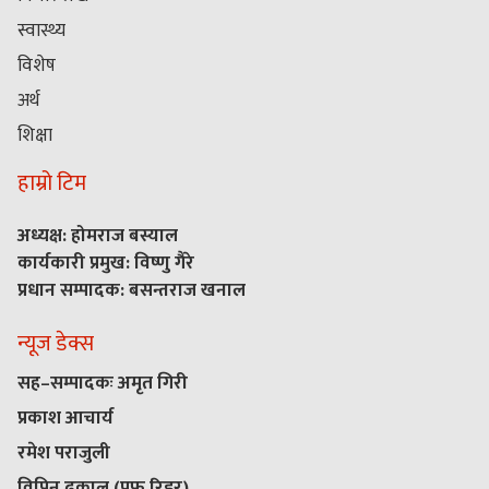
स्वास्थ्य
विशेष
अर्थ
शिक्षा
हाम्रो टिम
अध्यक्ष: होमराज बस्याल
कार्यकारी प्रमुख: विष्णु गैरे
प्रधान सम्पादक: बसन्तराज खनाल
न्यूज डेक्स
सह–सम्पादकः अमृत गिरी
प्रकाश आचार्य
रमेश पराजुली
विपिन ढकाल (प्रुफ रिडर)