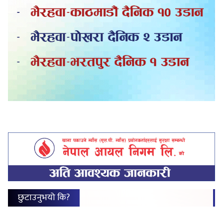
छुटाउनुभयो कि?