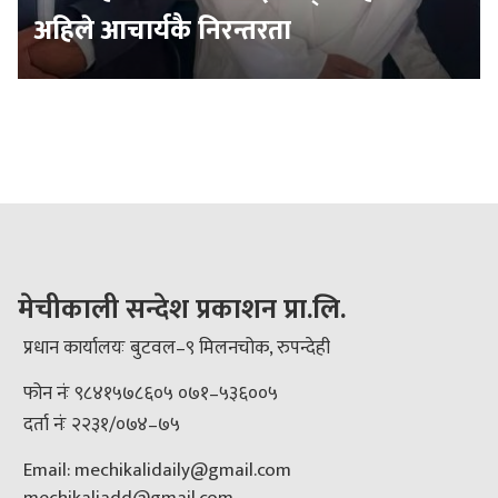
अहिले आचार्यकै निरन्तरता
मेचीकाली सन्देश प्रकाशन प्रा.लि.
प्रधान कार्यालयः बुटवल–९ मिलनचोक, रुपन्देही
फोन नंः ९८४१५७८६०५ ०७१–५३६००५
दर्ता नंः २२३१/०७४–७५
Email: mechikalidaily@gmail.com