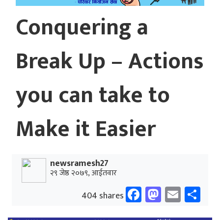
Conquering a
Break Up – Actions
you can take to
Make it Easier
newsramesh27
२९ जेष्ठ २०७९, आईतवार
Facebook
Mastodo
Email
Sh
404 shares