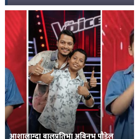
आशालाग्दा बालप्रतिभा अबिनभ पौडेल