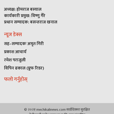
अध्यक्ष: होमराज बस्याल
कार्यकारी प्रमुख: विष्णु गैरे
प्रधान सम्पादक: बसन्तराज खनाल
न्यूज डेक्स
सह–सम्पादकः अमृत गिरी
प्रकाश आचार्य
रमेश पराजुली
विपिन ढकाल (प्रुफ रिडर)
फलो गर्नुहोस्
© २०२१ mechikalinews.com सर्वाधिकार सुरक्षित