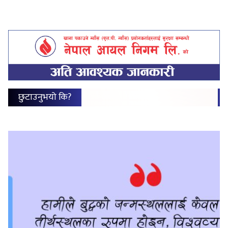
छुटाउनुभयो कि?