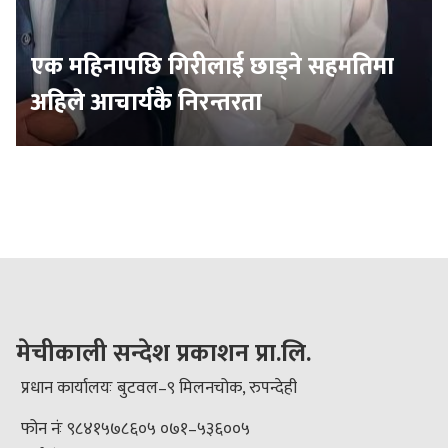
एक महिनापछि गिरीलाई छाड्ने सहमतिमा
अहिले आचार्यकै निरन्तरता
मेचीकाली सन्देश प्रकाशन प्रा.लि.
प्रधान कार्यालयः बुटवल–९ मिलनचोक, रुपन्देही
फोन नंः ९८४१५७८६०५ ०७१–५३६००५