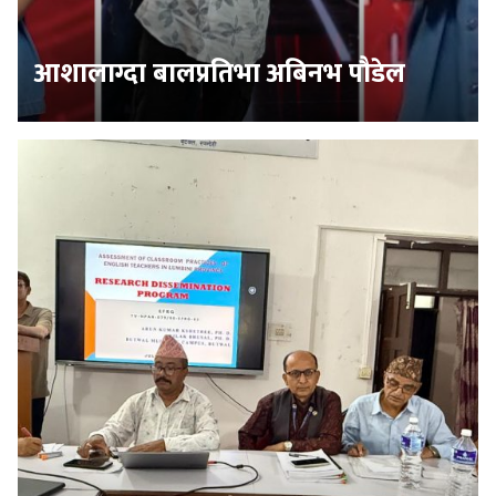
आशालाग्दा बालप्रतिभा अबिनभ पौडेल