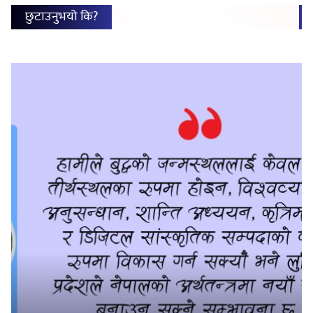
छुटाउनुभयो कि?