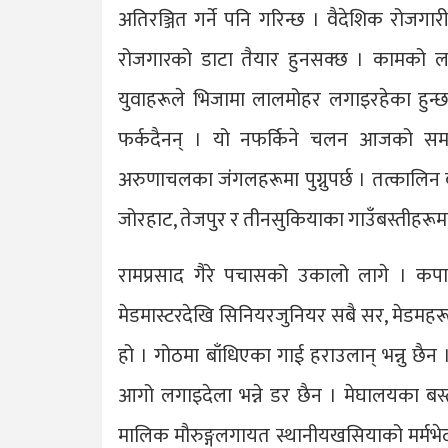
अतिरञ्जित गर्ने पनि गरिन्छ । वैदेशिक रोजगा
रोजगारको डाटा तैयार हुनसक्छ । कामको लाग
युवाहरूले भिजामा लालमोहर लगाइरहेका हुन्छन्
फर्कदैनन् । यो नफर्किने चलन आजको समस्
अरुणाचलका जंंगलहरूमा पुग्नुपर्छ । तत्कालिन बर्मा
जोरहाट, तेजपुर र तीनसुकियाका गाउँबस्तीहरूम
रामप्रसाद गैरे पचासको उकालो लागे । कपा
मेडमास्टरदेखि सिनियरजुनियर सबै सर, मेडमहरू
हो । गोठमा बाँधिएका गाई हराउलान् भन्नु छ
आगो लगाइदेला भन्ने डर छैन । मेघालयका बस्
मालिक मौरुङ्गलगायत स्थानीयखसियाको मर्मभेद