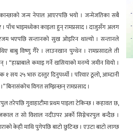
ये कान्छाको जन्म नेपाल आएरपछि भयो । जन्मेजतिका सबै
 । पाँच भाइमध्येका काइला हुन् रामप्रसाद । दाजुसँग अलग
घरजम भएपछि सन्तानको सुख ओइरिन थाल्यो । सन्तानले
 बाबु विष्णु गैरे । लाउनखान पुग्थेन । रामप्रसादले ती
 “हाम्राबाले कमाइ गर्ने खसियाको मनग्ये जमीन थियो ।
१ सय २५ भारु दस्तुर दिनुपर्थ्यो । परिवार ठूलो, आम्दानी
ाई ।” बिनासंकोच विगत सम्झिन्छन् रामप्रसाद ।
टपुल तरेपछि गुवाहाटीमा प्रथम पाइला टेकिन्छ । कहावत छ,
 आजकाल त सो विशाल नदीउपर अर्को सिग्नेचरपुल बन्दैछ ।
ाराको केही माथि पुगेपछि बाटो छुटिन्छ । एउटा बाटो लाग्छ