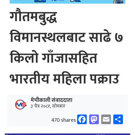
गौतमबुद्ध
विमानस्थलबाट साढे ७
किलो गाँजासहित
भारतीय महिला पक्राउ
मेचीकाली संवाददाता
३ चैत्र २०८१, सोमबार
Facebook
Mastodo
Email
Sh
470 shares