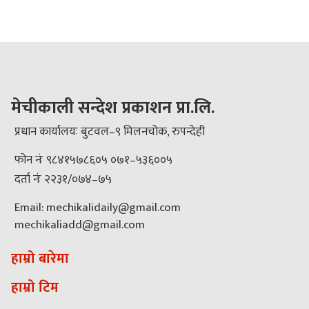
मेचीकाली सन्देश प्रकाशन प्रा.लि.
प्रधान कार्यालयः बुटवल–९ मिलनचोक, रुपन्देही
फोन नंः ९८४१५७८६०५ ०७१–५३६००५
दर्ता नंः २२३१/०७४–७५
Email: mechikalidaily@gmail.com
mechikaliadd@gmail.com
हाम्रो बारेमा
हाम्रो टिम