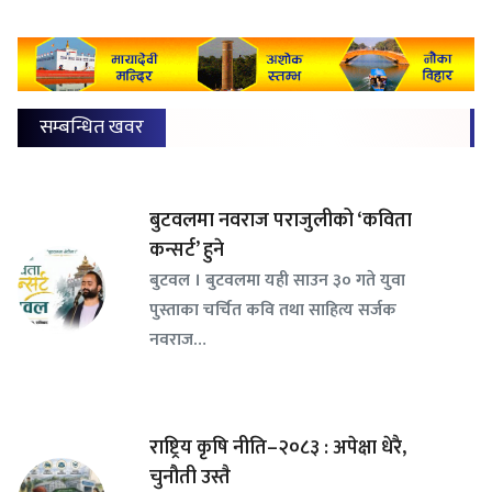
सम्बन्धित खवर
बुटवलमा नवराज पराजुलीको ‘कविता
कन्सर्ट’ हुने
बुटवल । बुटवलमा यही साउन ३० गते युवा
पुस्ताका चर्चित कवि तथा साहित्य सर्जक
नवराज…
राष्ट्रिय कृषि नीति–२०८३ : अपेक्षा धेरै,
चुनौती उस्तै