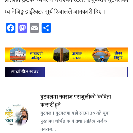
प्रतिशत छुटको व्यवस्था गरीएको स्टेलर एजुकेशन बुटवलका
म्यानेजिङ्ग डाईरेक्टर सुर्य रिजालले जानकारी दिए ।
Facebook
Mastodon
Email
Share
सम्बन्धित खवर
बुटवलमा नवराज पराजुलीको ‘कविता
कन्सर्ट’ हुने
बुटवल । बुटवलमा यही साउन ३० गते युवा
पुस्ताका चर्चित कवि तथा साहित्य सर्जक
नवराज…