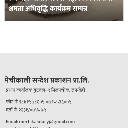
क्षमता अभिवृद्धि कार्यक्रम सम्पन्न
मेचीकाली सन्देश प्रकाशन प्रा.लि.
प्रधान कार्यालयः बुटवल–९ मिलनचोक, रुपन्देही
फोन नंः ९८४१५७८६०५ ०७१–५३६००५
दर्ता नंः २२३१/०७४–७५
Email: mechikalidaily@gmail.com