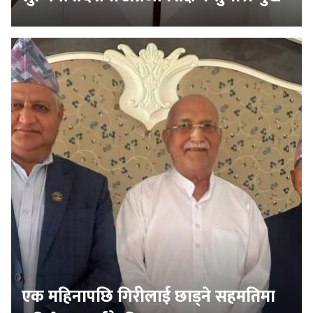
एक महिनापछि गिरीलाई छाड्ने सहमतिमा