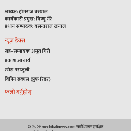
अध्यक्ष: होमराज बस्याल
कार्यकारी प्रमुख: विष्णु गैरे
प्रधान सम्पादक: बसन्तराज खनाल
न्यूज डेक्स
सह–सम्पादकः अमृत गिरी
प्रकाश आचार्य
रमेश पराजुली
विपिन ढकाल (प्रुफ रिडर)
फलो गर्नुहोस्
© २०२१ mechikalinews.com सर्वाधिकार सुरक्षित