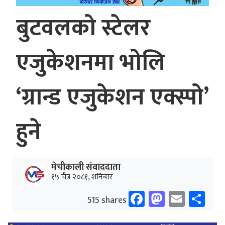
बुटवलको स्टेलर
एजुकेशनमा भोलि
‘ग्रान्ड एजुकेशन एक्स्पो’
हुने
मेचीकाली संवाददाता
१५ चैत्र २०८१, शनिबार
Facebook
Mastodo
Email
Sh
515 shares