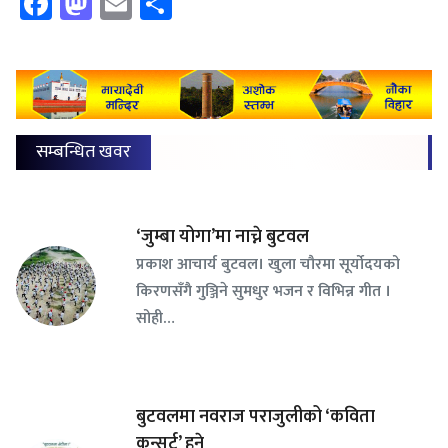
Facebook
Mastodon
Email
Share
सम्बन्धित खवर
‘जुम्बा योगा’मा नाच्ने बुटवल
प्रकाश आचार्य बुटवल। खुला चौरमा सूर्योदयको
किरणसँगै गुञ्जिने सुमधुर भजन र विभिन्न गीत ।
सोही…
बुटवलमा नवराज पराजुलीको ‘कविता
कन्सर्ट’ हुने