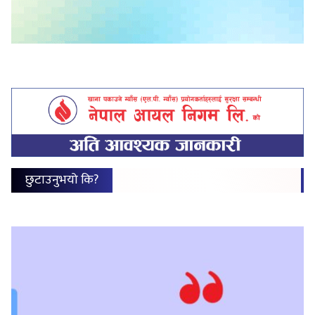
छुटाउनुभयो कि?