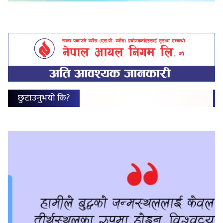
छुटाउनुभयो कि?