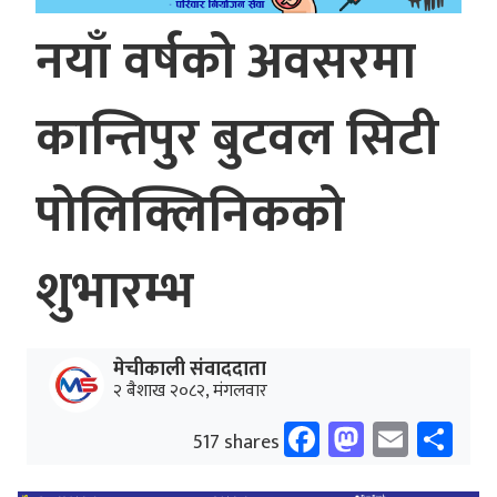
नयाँ वर्षको अवसरमा
कान्तिपुर बुटवल सिटी
पोलिक्लिनिकको
शुभारम्भ
मेचीकाली संवाददाता
२ बैशाख २०८२, मंगलवार
Facebook
Mastodo
Email
Sh
517 shares