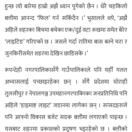
हुन्छ त्यो बारेमा हाम्रो अझै ध्यान पुगेको छैन । धेरै चहकिलो
बत्तीमा आनन्द ‘फिल’ गर्न सकिँदैन ।’ भुसालले थपे, ‘अझै
अहिले शहरका बिचमा बचेका एक/दुई वटा रूखमा समेत बेरेर
‘लाइटिङ’ गरिएको छ । जसले गर्दा रातिमा बास बस्ने चरा र
जुनकिरीसमेत शहरमा देखिन छाडिसके ।’
रूपन्देही नगरपालिकासँगै गाउँपालिकाले पनि यहीँ गलत
अभ्यासलाई पच्छाइरहेका छन् । सँगै प्रदेशमा घोराही
तुलसीपुर र नेपालगञ्ज उपमहानगरपाकिाका जनप्रतिनिधि पनि
अहिले ‘हाइमाष्ट लाइट’ जडानमा लागेका छन् । सांसदहरुले
पनि आफ्नो विकास बजेट सडक बत्तीमा लगाएको पाइन्छ ।
यसबाट शहरमा प्रकाशको प्रदूषण भइरहेको छ । बत्तीको