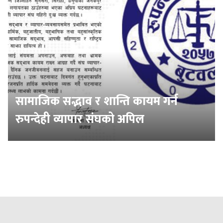
सामाजिक सद्भाव र शान्ति कायम गर्न
रुपन्देही व्यापार संघको अपिल