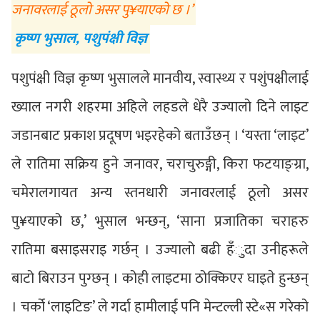
जनावरलाई ठूलो असर पु¥याएको छ ।’
कृष्ण भुसाल, पशुपंक्षी विज्ञ
पशुपंक्षी विज्ञ कृष्ण भुसालले मानवीय, स्वास्थ्य र पशुंपक्षीलाई
ख्याल नगरी शहरमा अहिले लहडले धेरै उज्यालो दिने लाइट
जडानबाट प्रकाश प्रदूषण भइरहेको बताउँछन् । ‘यस्ता ‘लाइट’
ले रातिमा सक्रिय हुने जनावर, चराचुरुङ्गी, किरा फटयाङ्ग्रा,
चमेरालगायत अन्य स्तनधारी जनावरलाई ठूलो असर
पु¥याएको छ,’ भुसाल भन्छन्, ‘साना प्रजातिका चराहरु
रातिमा बसाइसराइ गर्छन् । उज्यालो बढी हँुदा उनीहरूले
बाटो बिराउन पुग्छन् । कोही लाइटमा ठोक्किएर घाइते हुन्छन्
। चर्को ‘लाइटिङ’ ले गर्दा हामीलाई पनि मेन्टल्ली स्टे«स गरेको