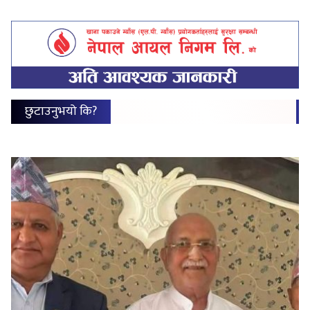
छुटाउनुभयो कि?