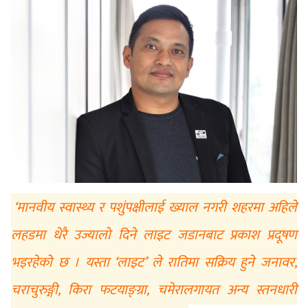
‘मानवीय स्वास्थ्य र पशुंपक्षीलाई ख्याल नगरी शहरमा अहिले
लहडमा धेरै उज्यालो दिने लाइट जडानबाट प्रकाश प्रदूषण
भइरहेको छ । यस्ता ‘लाइट’ ले रातिमा सक्रिय हुने जनावर,
चराचुरुङ्गी, किरा फटयाङ्ग्रा, चमेरालगायत अन्य स्तनधारी