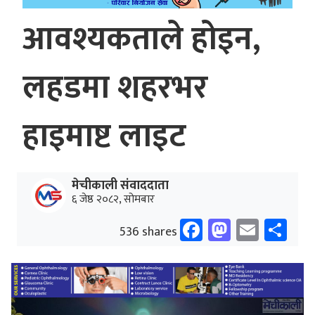
आवश्यकताले होइन,
लहडमा शहरभर
हाइमाष्ट लाइट
मेचीकाली संवाददाता
६ जेष्ठ २०८२, सोमबार
Facebook
Mastodo
Email
Sh
536 shares