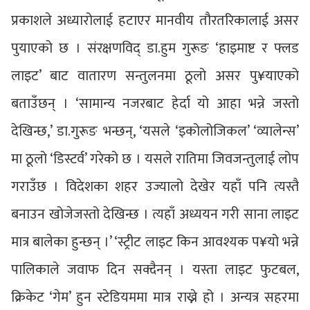
प्रकाशले अध्यारोलाई हटाएर मानवीय तौरतरिकालाई असर
पुयाएको छ । संरक्षणविद् डा.हुम गुरूङ ‘हाइमाष्ट र फ्लड
लाइट’ बाट वातारण सन्तुलनमा ठूलो असर पु¥याएको
बताउँछन् । ‘सामान्य नजरबाट हेर्दा यो आहा भन्ने जस्तो
देखिन्छ,’ डा.गुरूङ भन्छन्, ‘यसले ‘इकोलोजिकल’ ‘व्यालेन्स’
मा ठूलो ‘डिस्टर्व’ गरेको छ । यसले रातिमा जिवजन्तुलाई लोप
गराउँछ । विदेशका शहर उज्यालो देखेर यहाँ पनि त्यस्तै
बनाउन खोजेजस्तो देखिन्छ । त्यहाँ अध्ययन गरी साना लाइट
मात्र बालेका हुन्छन् ।’ ‘स्ट्रीट लाइट किन आवश्यक प¥यो भन्ने
पालिकाले जवाफ दिन सक्दैनन् । यस्ता लाइट फुटबल,
क्रिकेट ‘गेम’ हुन स्टेडियममा मात्र राख्ने हो । अन्यत्र सहरमा