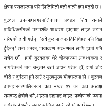
क्षेत्रमा पसलहरुमा पनि झिलिमिली बत्ती बाल्ने क्रम बढ्दो छ ।
बुटवल उप–महानगरपालिकाका प्रवक्ता शिव रानाले
प्राविधिकसँगको परामर्शकै आधारमा हाइमाष्ट लाइट जडान
गरिएको दावी गर्छन् । ‘सबै कुरामा जनप्रतिनिधिहरु पनि विज्ञ
हुँदैनन्,’ राना भन्छन्, ‘पर्यावरण संरक्षणका लागि हामी पनि
सचेत छौंँ । हामी बुटवलका धेरै चोकहरुमा आवश्यकता र
नागरिकको माग अनुसार बत्ती जडान गरेका हौँ, हाम्रो जोड
चोरी र दुर्घटना हुने ठाउँ र मुख्यमुख्य चोकहरुमा हो ।’ बुटवल
उपमहानगरपालिकाका वडा नम्बर ११ का वडा अध्यक्ष
रामचन्द्र क्षेत्रीले भने, शहरमा हाइमाष्ट लाइट ‘प्रकोप’ को रूपमा
बढीरहेको भन्दै यसबाट सच्चिन जरूरी रहेको बताउँछन् ।