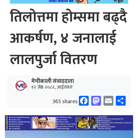
तिलोत्तमा होम्समा बढ्दै
आकर्षण, ४ जनालाई
लालपुर्जा वितरण
मेचीकाली संवाददाता
१२ जेष्ठ २०८२, आईतवार
Facebook
Mastodo
Email
Sh
365 shares