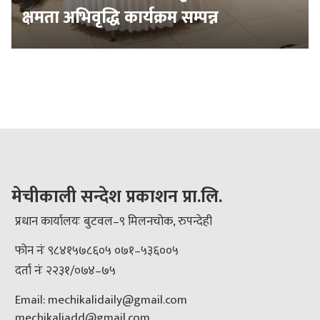
क्षमता अभिवृद्धि कार्यक्रम सम्पन्न
मेचीकाली सन्देश प्रकाशन प्रा.लि.
प्रधान कार्यालयः बुटवल–९ मिलनचोक, रुपन्देही
फोन नंः ९८४१५७८६०५ ०७१–५३६००५
दर्ता नंः २२३१/०७४–७५
Email: mechikalidaily@gmail.com
mechikaliadd@gmail.com