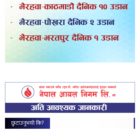
छुटाउनुभयो कि?