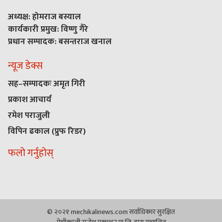
अध्यक्ष: होमराज बस्याल
कार्यकारी प्रमुख: विष्णु गैरे
प्रधान सम्पादक: बसन्तराज खनाल
न्यूज डेक्स
सह–सम्पादकः अमृत गिरी
प्रकाश आचार्य
रमेश पराजुली
विपिन ढकाल (प्रुफ रिडर)
फलो गर्नुहोस्
© २०२१ mechikalinews.com सर्वाधिकार सुरक्षित