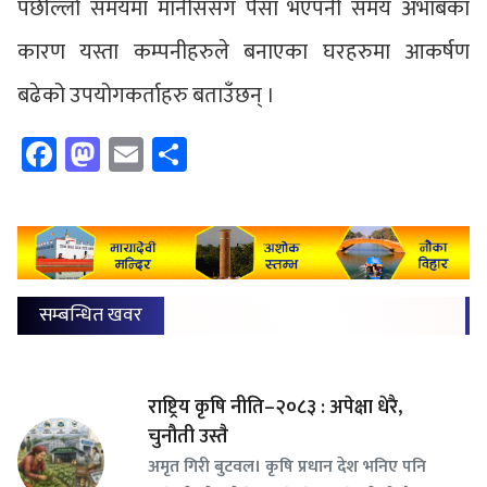
पछील्लो समयमा मानीससँग पैसा भएपनी समय अभाबका
कारण यस्ता कम्पनीहरुले बनाएका घरहरुमा आकर्षण
बढेको उपयोगकर्ताहरु बताउँछन् ।
Facebook
Mastodon
Email
Share
सम्बन्धित खवर
राष्ट्रिय कृषि नीति–२०८३ : अपेक्षा धेरै,
चुनौती उस्तै
अमृत गिरी बुटवल। कृषि प्रधान देश भनिए पनि