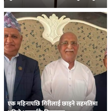
एक महिनापछि गिरीलाई छाड्ने सहमतिमा