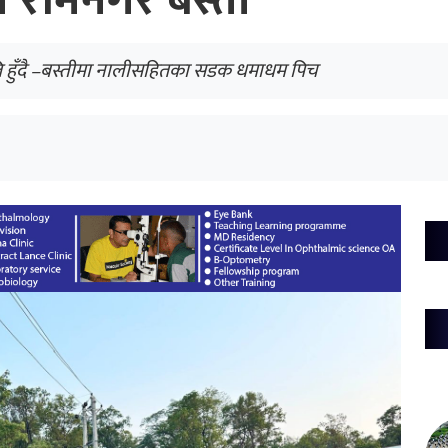
ल रामनगर बस्ती
नति हुँदै –बस्तीमा नालीसहितका सडक धमाधम पिच