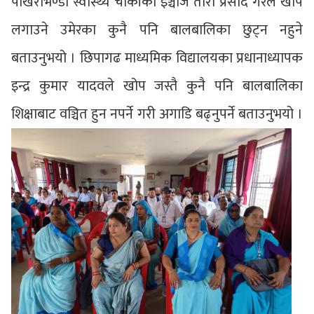
पोखरभिण्डी स्वास्थ्य चौकीका इञ्चार्ज तारा प्रसाद गैरेले खोप
लगाउने उमेरका कुनै पनि बालबालिका छुट्न नहुने
बताउनुभयो । छिपागढ माध्यमिक विद्यालयका प्रधानाध्यापक
इन्द्र कुमार यादवले खोप जस्तै कुनै पनि बालबालिका
शिक्षाबाट वञ्चित हुन नपर्ने गरी अगाडि बढ्नुपर्ने बताउनुभयो ।