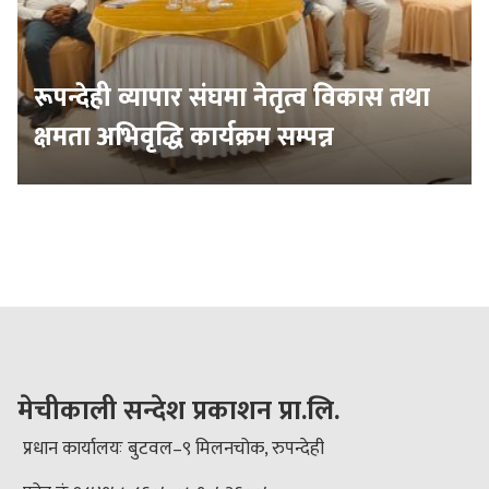
रूपन्देही व्यापार संघमा नेतृत्व विकास तथा
क्षमता अभिवृद्धि कार्यक्रम सम्पन्न
मेचीकाली सन्देश प्रकाशन प्रा.लि.
प्रधान कार्यालयः बुटवल–९ मिलनचोक, रुपन्देही