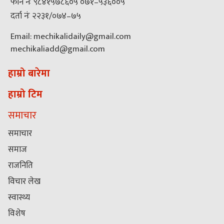
फोन नंः ९८४१५७८६०५ ०७१–५३६००५
दर्ता नंः २२३१/०७४–७५
Email: mechikalidaily@gmail.com
mechikaliadd@gmail.com
हाम्रो बारेमा
हाम्रो टिम
समाचार
समाचार
समाज
राजनिति
विचार लेख
स्वास्थ्य
विशेष