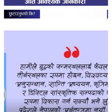
छुटाउनुभयो कि?