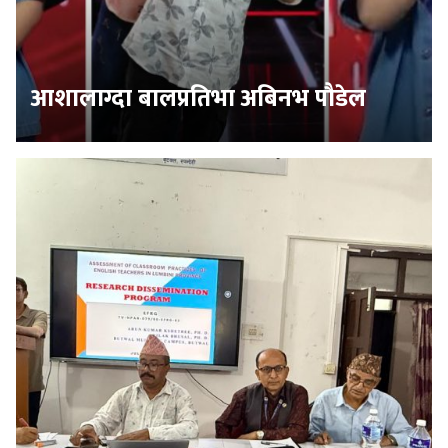
आशालाग्दा बालप्रतिभा अबिनभ पौडेल