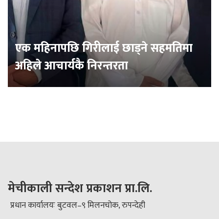
एक महिनापछि गिरीलाई छाड्ने सहमतिमा
अहिले आचार्यकै निरन्तरता
मेचीकाली सन्देश प्रकाशन प्रा.लि.
प्रधान कार्यालयः बुटवल–९ मिलनचोक, रुपन्देही