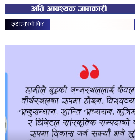
छुटाउनुभयो कि?