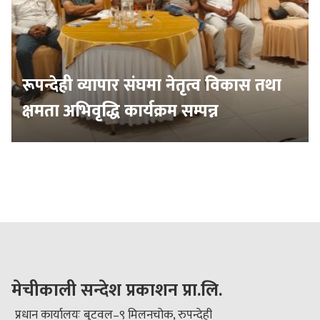
रूपन्देही व्यापार संघमा नेतृत्व विकास तथा
क्षमता अभिवृद्धि कार्यक्रम सम्पन्न
मेचीकाली सन्देश प्रकाशन प्रा.लि.
प्रधान कार्यालयः बुटवल–९ मिलनचोक, रुपन्देही