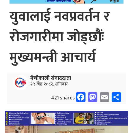
युवालाई नवप्रवर्तन र
रोजगारीमा जोड्छौंः
मुख्यमन्त्री आचार्य
मेचीकाली संवाददाता
२५ जेष्ठ २०८२, शनिबार
Facebook
Mastodo
Email
Sh
421 shares