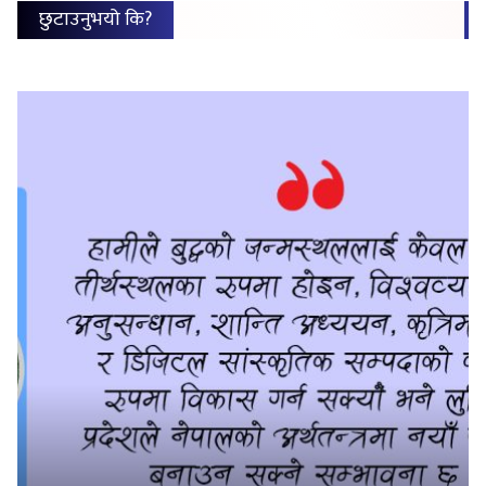
छुटाउनुभयो कि?