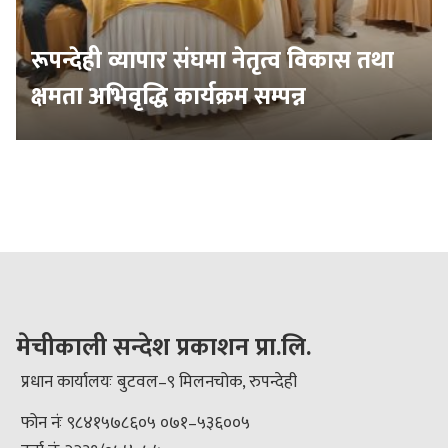
रूपन्देही व्यापार संघमा नेतृत्व विकास तथा
क्षमता अभिवृद्धि कार्यक्रम सम्पन्न
मेचीकाली सन्देश प्रकाशन प्रा.लि.
प्रधान कार्यालयः बुटवल–९ मिलनचोक, रुपन्देही
फोन नंः ९८४१५७८६०५ ०७१–५३६००५