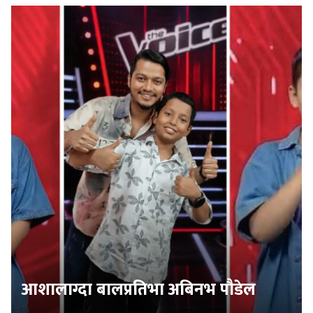
आशालाग्दा बालप्रतिभा अबिनभ पौडेल