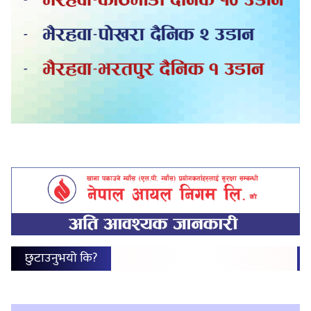
छुटाउनुभयो कि?