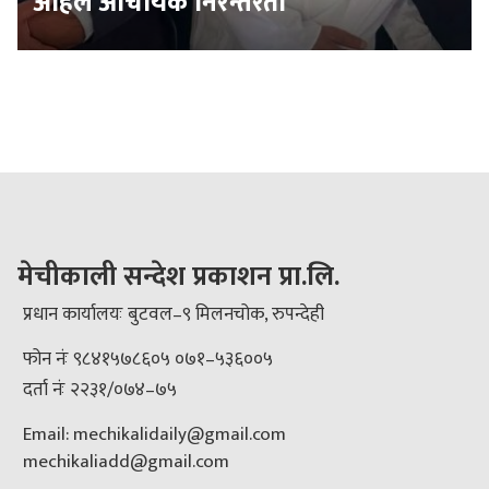
अहिले आचार्यकै निरन्तरता
मेचीकाली सन्देश प्रकाशन प्रा.लि.
प्रधान कार्यालयः बुटवल–९ मिलनचोक, रुपन्देही
फोन नंः ९८४१५७८६०५ ०७१–५३६००५
दर्ता नंः २२३१/०७४–७५
Email: mechikalidaily@gmail.com
mechikaliadd@gmail.com