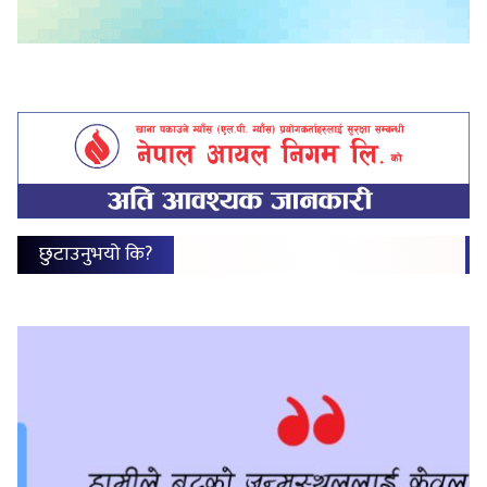
छुटाउनुभयो कि?