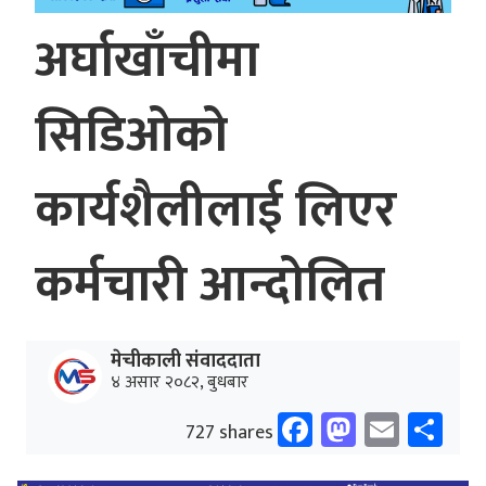
अर्घाखाँचीमा
सिडिओको
कार्यशैलीलाई लिएर
कर्मचारी आन्दोलित
मेचीकाली संवाददाता
४ असार २०८२, बुधबार
Facebook
Mastodo
Email
Sh
727 shares