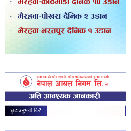
छुटाउनुभयो कि?