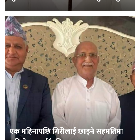
एक महिनापछि गिरीलाई छाड्ने सहमतिमा