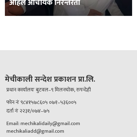
अहिले आचार्यकै निरन्तरता
मेचीकाली सन्देश प्रकाशन प्रा.लि.
प्रधान कार्यालयः बुटवल–९ मिलनचोक, रुपन्देही
फोन नंः ९८४१५७८६०५ ०७१–५३६००५
दर्ता नंः २२३१/०७४–७५
Email: mechikalidaily@gmail.com
mechikaliadd@gmail.com