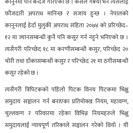
कानुनमा पनि बन्देज गरिएको छ । कसैले ग¥यो भने त्यसलाई
फौजदारी अपराध मानिन्छ र सजाय हुन्छ । नेपालको
कानूनलाई हेर्दा मुलुकी अपराध संहिता २०७४ को प्ररिच्छेद–
१२ मा ज्यानसम्बन्धी कुनै पनि कसुर गर्न नहुने भनिएको छ ।
त्यसैगरी परिच्छेद १८ मा करणीसम्बन्धी कसुर, परिच्छेद २०
चोरी तथा डाँकासम्बन्धी कसुर र परिच्छेद २१ मा ठगीसम्बन्धी
कसुर रहेको छ ।
त्यसैगरी त्रिपिटकको पहिलो पिटक विनय पिटकमा भिक्षु
समुदाय सञ्चालन गर्न बनाएका प्रतिमोक्ख नियम, महावग्ग,
चुल्लवग्ग र परिवारमा रहेका विभिन्न नियमहरुले भिक्षु
समुदायलाई न्यायपूर्ण तरिकाले सञ्चालन गरेको थियो । यी