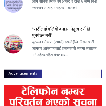
ओम बानियाँ हरेक वर्ष अगस्ट १ देखि ७ सम्म विश्व
स्तनपान सप्ताह मनाइन्छ । यसको…
‘पार्टीलाई बलियो बनाउन नेतृत्व र नीति
पुनर्गठन गरौँ’
बुटवल । नेकपा (एमाले) रुपन्देहीले ‘मिसन पार्टी
जागरण अभियान’लाई प्रभावकारी रूपमा सञ्चालन
गर्ने उद्देश्यसहित मंगलबार…
Advertisements