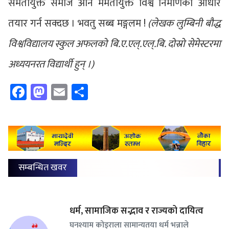
समतायुक्त समाज अनि ममतायुक्त विश्व निर्माणको आधार
तयार गर्न सक्दछ । भवतु सब्ब मङ्गलम !
(लेखक लुम्बिनी बौद्ध
विश्वविद्यालय स्कुल अफलको बि.ए.एल्.एल्.बि. दोस्रो सेमेस्टरमा
अध्ययनरत विद्यार्थी हुन् ।)
Facebook
Mastodon
Email
Share
सम्बन्धित खवर
धर्म, सामाजिक सद्भाव र राज्यको दायित्व
घनश्याम कोइराला सामान्यतया धर्म भन्नाले