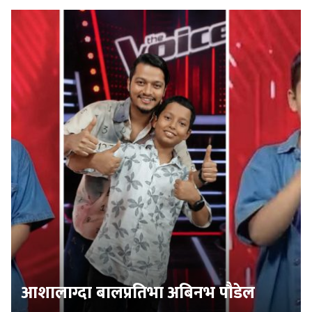
आशालाग्दा बालप्रतिभा अबिनभ पौडेल