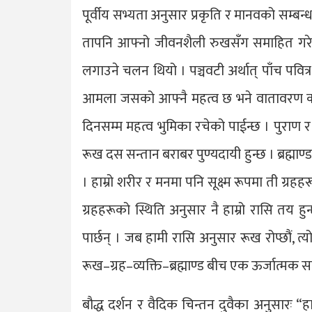
पूर्वीय सभ्यता अनुसार प्रकृति र मानवको सम्ब
तापनि आफ्नो जीवनशैली रुखसँग समाहित गरे
लगाउने चलन थियो । पञ्चवटी अर्थात् पाँच पवित्
आमला जसको आफ्नै महत्व छ भने वातावरण कायम
दिनसम्म महत्व भुमिका रचेको पाईन्छ । पुराण र
रूख दस सन्तान बराबर पुण्यदायी हुन्छ । ब्रह्माण्
। हाम्रो शरीर र मनमा पनि सूक्ष्म रूपमा ती ग्
ग्रहहरूको स्थिति अनुसार नै हाम्रो रासि तय हु
पार्छन् । जब हामी रासि अनुसार रूख रोप्छौं, त्य
रूख–ग्रह–व्यक्ति–ब्रह्माण्ड बीच एक ऊर्जात्मक स
बौद्ध दर्शन र वैदिक चिन्तन दुवैका अनुसारः “हा