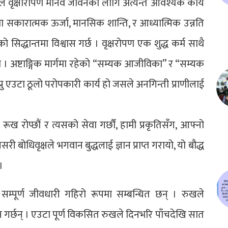
सैले वृक्षारोपण मानव जीवनका लागि अत्यन्त आवश्यक कार्य
नमा सकारात्मक ऊर्जा, मानसिक शान्ति, र आध्यात्मिक उन्नति
” को सिद्धान्तमा विश्वास गर्छ । वृक्षरोपण एक शुद्ध कर्म साथै
। अष्टाङ्गिक मार्गमा रहेको “सम्यक आजीविका” र “सम्यक
 रोप्नु एउटा ठूलो परोपकारी कार्य हो जसले अनगिन्ती प्राणीलाई
ूख रोप्छौं र त्यसको सेवा गर्छौं, हामी प्रकृतिसँग, आफ्नो
सरी बोधिवृक्षले भगवान बुद्धलाई ज्ञान प्राप्त गरायो, यो बौद्ध
।
म्पूर्ण जीवधारी गहिरो रूपमा सम्बन्धित छन् । रुखले
 गर्छन् । एउटा पूर्ण विकसित रुखले दिनभरि पाँचदेखि सात