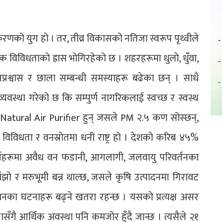
णको युग हो । तर, तीव्र विकासको नतिजा स्वरूप पृथ्वीले
विक विविधताको ह्रास भोगिरहेको छ । शहरहरूमा धुलो, धुँवा,
्रश्वास र छाला सम्बन्धी समस्याहरू बढेका छन् । साधै
वस्था गरेको छ कि सम्पुर्ण नागरिकलाई स्वच्छ र स्वस्थ
 æNatural Air Purifier हुन् जसले PM २.५ कण सोस्छन्,
विविधता र वनस्रोतमा धनी राष्ट्र हो । देशको करिब ४५%
वर्षहरूमा अवैध वन फडानी, आगलागी, जलवायु परिवर्तनका
ो र मरुभूमी बन्न थाल्छ, जसले कृषि उत्पादनमा गिरावट
मानका घटनाहरू बढ्ने खतरा रहन्छ । यसको प्रत्यक्ष असर
षासँगै आर्थिक अवस्था पनि कमजोर हुँदै जान्छ । त्यसैले २१