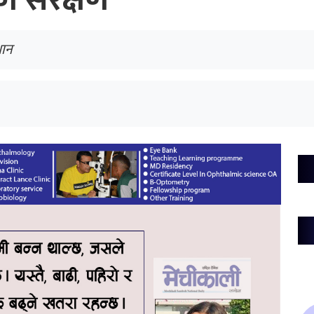
षको संरक्षण
धान