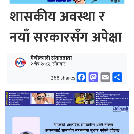
शासकीय अवस्था र
नयाँ सरकारसँग अपेक्षा
मेचीकाली संवाददाता
२ चैत्र २०८२, सोमबार
Facebook
Mastodo
Email
Sh
268 shares