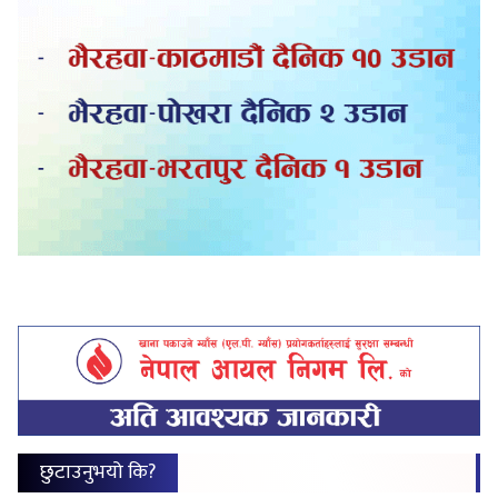
छुटाउनुभयो कि?