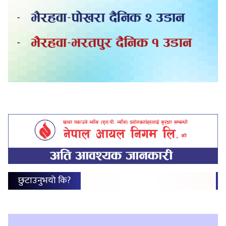
छुटाउनुभयो कि?