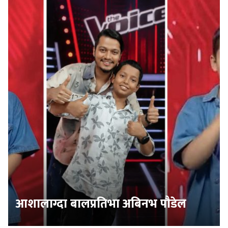
आशालाग्दा बालप्रतिभा अबिनभ पौडेल