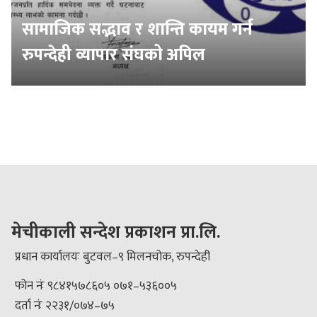
सामाजिक सद्भाव र शान्ति कायम गर्न
रुपन्देही व्यापार संघको अपिल
मेचीकाली सन्देश प्रकाशन प्रा.लि.
प्रधान कार्यालयः बुटवल–९ मिलनचोक, रुपन्देही
फोन नंः ९८४१५७८६०५ ०७१–५३६००५
दर्ता नंः २२३१/०७४–७५