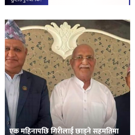
एक महिनापछि गिरीलाई छाड्ने सहमतिमा