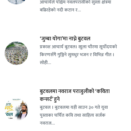
आचार्यले पश्चिम नवलपरासीको सुस्ता क्षेत्रमा
बढिरहेको नदी कटान र…
‘जुम्बा योगा’मा नाच्ने बुटवल
प्रकाश आचार्य बुटवल। खुला चौरमा सूर्योदयको
किरणसँगै गुञ्जिने सुमधुर भजन र विभिन्न गीत ।
सोही…
बुटवलमा नवराज पराजुलीको ‘कविता
कन्सर्ट’ हुने
बुटवल । बुटवलमा यही साउन ३० गते युवा
पुस्ताका चर्चित कवि तथा साहित्य सर्जक
नवराज…