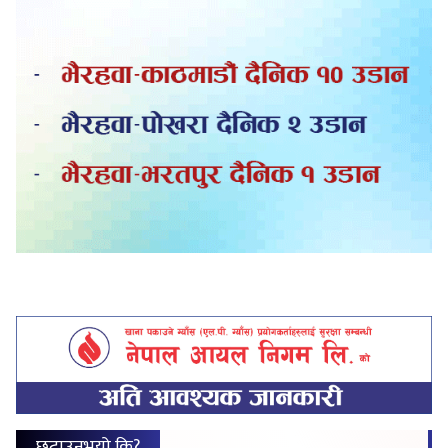
छुटाउनुभयो कि?