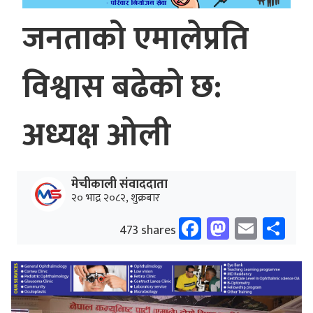
जनताको एमालेप्रति
विश्वास बढेको छ:
अध्यक्ष ओली
मेचीकाली संवाददाता
२० भाद्र २०८२, शुक्रबार
Facebook
Mastodo
Email
Sh
473 shares