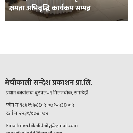
क्षमता अभिवृद्धि कार्यक्रम सम्पन्न
मेचीकाली सन्देश प्रकाशन प्रा.लि.
प्रधान कार्यालयः बुटवल–९ मिलनचोक, रुपन्देही
फोन नंः ९८४१५७८६०५ ०७१–५३६००५
दर्ता नंः २२३१/०७४–७५
Email: mechikalidaily@gmail.com
mechikaliadd@gmail.com