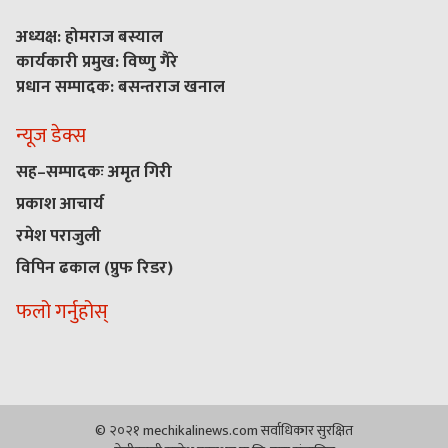
अध्यक्ष: होमराज बस्याल
कार्यकारी प्रमुख: विष्णु गैरे
प्रधान सम्पादक: बसन्तराज खनाल
न्यूज डेक्स
सह–सम्पादकः अमृत गिरी
प्रकाश आचार्य
रमेश पराजुली
विपिन ढकाल (प्रुफ रिडर)
फलो गर्नुहोस्
© २०२१ mechikalinews.com सर्वाधिकार सुरक्षित