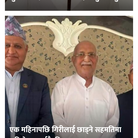
एक महिनापछि गिरीलाई छाड्ने सहमतिमा