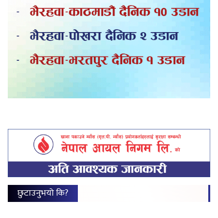
छुटाउनुभयो कि?