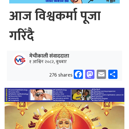
आज विश्वकर्मा पूजा
गरिँदै
मेचीकाली संवाददाता
१ आश्विन २०८२, बुधबार
Facebook
Mastodo
Email
Sh
276 shares