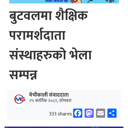
बुटवलमा शैक्षिक
परामर्शदाता
संस्थाहरुको भेला
सम्पन्न
मेचीकाली संवाददाता
२५ कार्तिक २०८२, सोमबार
Facebook
Mastodo
Email
Sh
333 shares