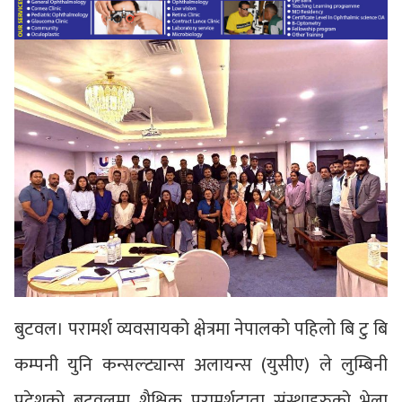
बुटवल। परामर्श व्यवसायको क्षेत्रमा नेपालको पहिलो बि टु बि
कम्पनी युनि कन्सल्ट्यान्स अलायन्स (युसीए) ले लुम्बिनी
प्रदेशको बुटवलमा शैक्षिक परामर्शदाता संस्थाहरुको भेला