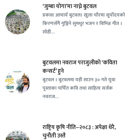
‘जुम्बा योगा’मा नाच्ने बुटवल
प्रकाश आचार्य बुटवल। खुला चौरमा सूर्योदयको
किरणसँगै गुञ्जिने सुमधुर भजन र विभिन्न गीत ।
सोही…
बुटवलमा नवराज पराजुलीको ‘कविता
कन्सर्ट’ हुने
बुटवल । बुटवलमा यही साउन ३० गते युवा
पुस्ताका चर्चित कवि तथा साहित्य सर्जक
नवराज…
राष्ट्रिय कृषि नीति–२०८३ : अपेक्षा धेरै,
चुनौती उस्तै