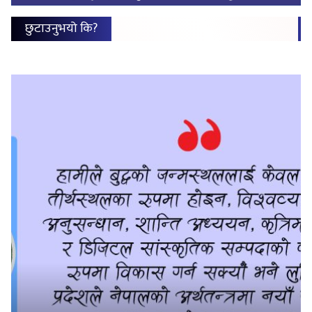
छुटाउनुभयो कि?