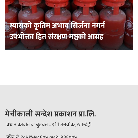
ग्यासको कृतिम अभाव सिर्जना नगर्न
उपभोक्ता हित संरक्षण मञ्चको आग्रह
मेचीकाली सन्देश प्रकाशन प्रा.लि.
प्रधान कार्यालयः बुटवल–९ मिलनचोक, रुपन्देही
फोन नंः ९८४१५७८६०५ ०७१–५३६००५