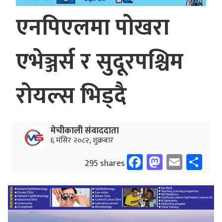
एनपिएलमा पोखरा
एभेञ्जर्स र सुदूरपश्चिम
रोयल्स भिड्दै
मेचीकाली संवाददाता
६ मंसिर २०८२, शुक्रबार
Facebook
Mastodo
Email
Sh
295 shares