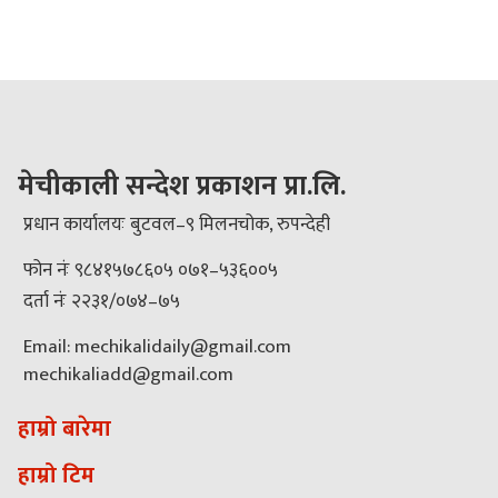
मेचीकाली सन्देश प्रकाशन प्रा.लि.
प्रधान कार्यालयः बुटवल–९ मिलनचोक, रुपन्देही
फोन नंः ९८४१५७८६०५ ०७१–५३६००५
दर्ता नंः २२३१/०७४–७५
Email: mechikalidaily@gmail.com
mechikaliadd@gmail.com
हाम्रो बारेमा
हाम्रो टिम