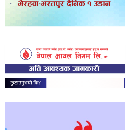
छुटाउनुभयो कि?