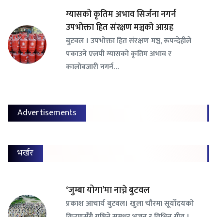
ग्यासको कृतिम अभाव सिर्जना नगर्न
उपभोक्ता हित संरक्षण मञ्चको आग्रह
बुटवल । उपभोक्ता हित संरक्षण मञ्च, रूपन्देहीले
पकाउने एलपी ग्यासको कृतिम अभाव र
कालोबजारी नगर्न…
Advertisements
भर्खर
‘जुम्बा योगा’मा नाच्ने बुटवल
प्रकाश आचार्य बुटवल। खुला चौरमा सूर्योदयको
किरणसँगै गुञ्जिने सुमधुर भजन र विभिन्न गीत ।