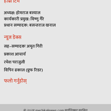
हाम्रो टिम
अध्यक्ष: होमराज बस्याल
कार्यकारी प्रमुख: विष्णु गैरे
प्रधान सम्पादक: बसन्तराज खनाल
न्यूज डेक्स
सह–सम्पादकः अमृत गिरी
प्रकाश आचार्य
रमेश पराजुली
विपिन ढकाल (प्रुफ रिडर)
फलो गर्नुहोस्
© २०२१ mechikalinews.com सर्वाधिकार सुरक्षित