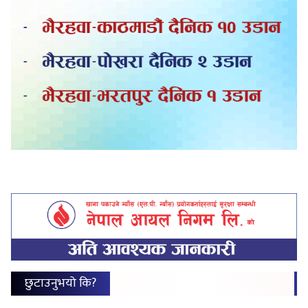
छुटाउनुभयो कि?