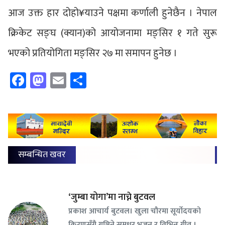
आज उक्त हार दोहो¥याउने पक्षमा कर्णाली हुनेछैन । नेपाल
क्रिकेट सङ्घ (क्यान)को आयोजनामा मङ्सिर १ गते सुरू
भएको प्रतियोगिता मङ्सिर २७ मा समापन हुनेछ ।
Facebook
Mastodon
Email
Share
सम्बन्धित खवर
‘जुम्बा योगा’मा नाच्ने बुटवल
प्रकाश आचार्य बुटवल। खुला चौरमा सूर्योदयको
किरणसँगै गुञ्जिने सुमधुर भजन र विभिन्न गीत ।