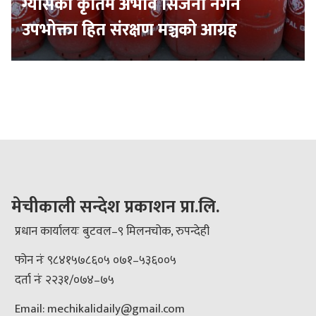
ग्यासको कृतिम अभाव सिर्जना नगर्न
उपभोक्ता हित संरक्षण मञ्चको आग्रह
मेचीकाली सन्देश प्रकाशन प्रा.लि.
प्रधान कार्यालयः बुटवल–९ मिलनचोक, रुपन्देही
फोन नंः ९८४१५७८६०५ ०७१–५३६००५
दर्ता नंः २२३१/०७४–७५
Email: mechikalidaily@gmail.com