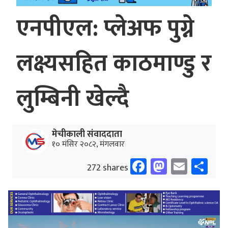
एनपीएल: प्लेअफ पुग्ने
लक्ष्यसहित काठमाण्डु र
लुम्बिनी खेल्दै
मेचीकाली संवाददाता
१० मंसिर २०८२, मंगलवार
Facebook
Mastodo
Email
Sh
272 shares