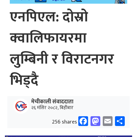
एनपिएल: दोस्रो
क्वालिफायरमा
लुम्बिनी र विराटनगर
भिड्दै
मेचीकाली संवाददाता
२६ मंसिर २०८२, बिहीबार
Facebook
Mastodo
Email
Sh
256 shares