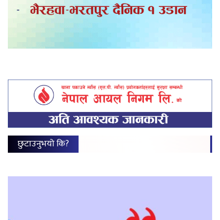
छुटाउनुभयो कि?