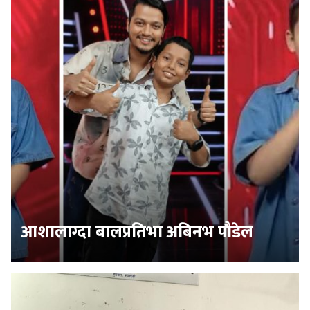
आशालाग्दा बालप्रतिभा अबिनभ पौडेल