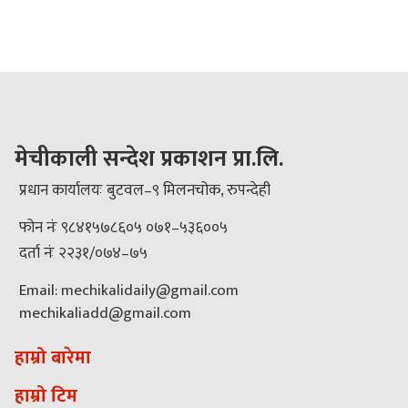
मेचीकाली सन्देश प्रकाशन प्रा.लि.
प्रधान कार्यालयः बुटवल–९ मिलनचोक, रुपन्देही
फोन नंः ९८४१५७८६०५ ०७१–५३६००५
दर्ता नंः २२३१/०७४–७५
Email: mechikalidaily@gmail.com
mechikaliadd@gmail.com
हाम्रो बारेमा
हाम्रो टिम