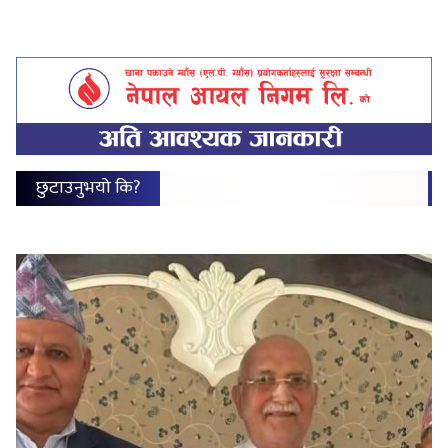
छुटाउनुभयो कि?