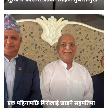
एक महिनापछि गिरीलाई छाड्ने सहमतिमा