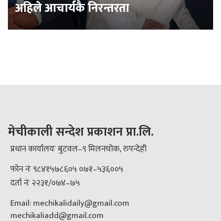
अहिले आचार्यकै निरन्तरता
मेचीकाली सन्देश प्रकाशन प्रा.लि.
प्रधान कार्यालयः बुटवल–९ मिलनचोक, रुपन्देही
फोन नंः ९८४१५७८६०५ ०७१–५३६००५
दर्ता नंः २२३१/०७४–७५
Email: mechikalidaily@gmail.com
mechikaliadd@gmail.com