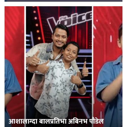
आशालाग्दा बालप्रतिभा अबिनभ पौडेल