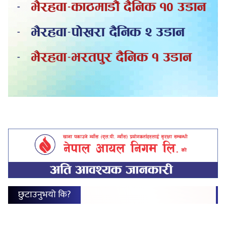
छुटाउनुभयो कि?