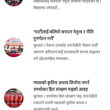
बिद्यार्थीलाई संसदीय नमुना अभ्यास गराइएको छ ।
बिद्यालय उमेरबाटै…
‘पार्टीलाई बलियो बनाउन नेतृत्व र नीति
पुनर्गठन गरौँ’
बुटवल । नेकपा (एमाले) रुपन्देहीले ‘मिसन पार्टी
जागरण अभियान’लाई प्रभावकारी रूपमा सञ्चालन
गर्ने उद्देश्यसहित मंगलबार…
ग्यासको कृतिम अभाव सिर्जना नगर्न
उपभोक्ता हित संरक्षण मञ्चको आग्रह
बुटवल । उपभोक्ता हित संरक्षण मञ्च, रूपन्देहीले
पकाउने एलपी ग्यासको कृतिम अभाव र
कालोबजारी नगर्न…