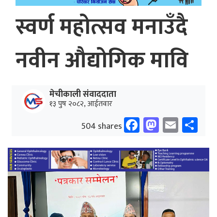
स्वर्ण महोत्सव मनाउँदै
नवीन औद्योगिक मावि
मेचीकाली संवाददाता
१३ पुष २०८२, आईतवार
Facebook
Mastodo
Email
Sh
504 shares