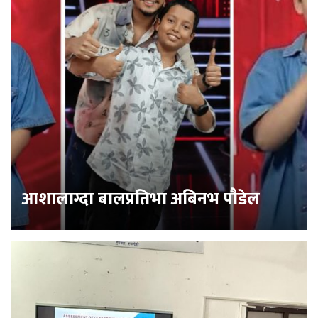
आशालाग्दा बालप्रतिभा अबिनभ पौडेल