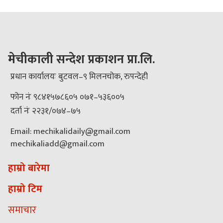
मेचीकाली सन्देश प्रकाशन प्रा.लि.
प्रधान कार्यालयः बुटवल–९ मिलनचोक, रुपन्देही
फोन नंः ९८४१५७८६०५ ०७१–५३६००५
दर्ता नंः २२३१/०७४–७५
Email: mechikalidaily@gmail.com
mechikaliadd@gmail.com
हाम्रो बारेमा
हाम्रो टिम
समाचार