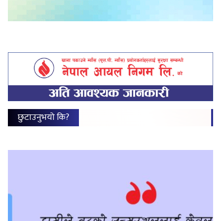
छुटाउनुभयो कि?