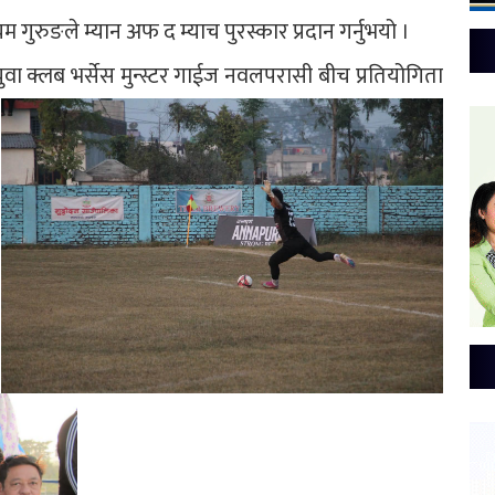
म गुरुङले म्यान अफ द म्याच पुरस्कार प्रदान गर्नुभयो ।
ा क्लब भर्सेस मुन्स्टर गाईज नवलपरासी बीच प्रतियोगिता
।