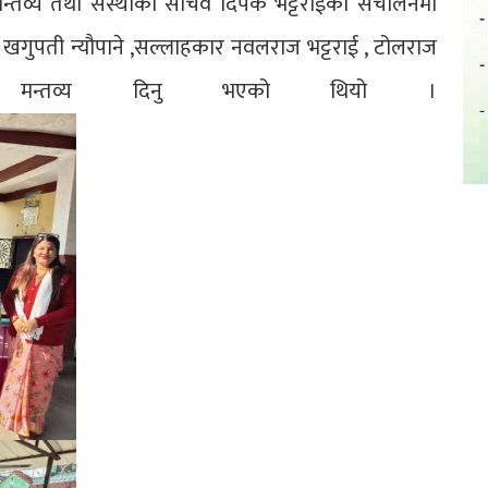
 मन्तव्य तथा संस्थाका सचिव दिपक भट्टराईको संचालनमा
कार खगुपती न्यौपाने ,सल्लाहकार नवलराज भट्टराई , टोलराज
ा मन्तव्य दिनु भएको थियो ।