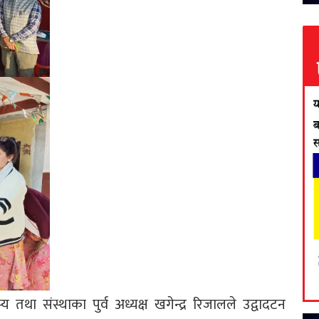
था संस्थाका पुर्व अध्यक्ष खगेन्द्र रिजालले उद्वादटन