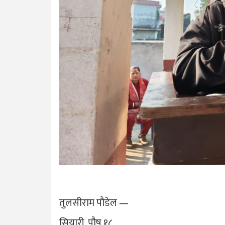
तुलसीराम पौडेल —
सियारी, पौष १८