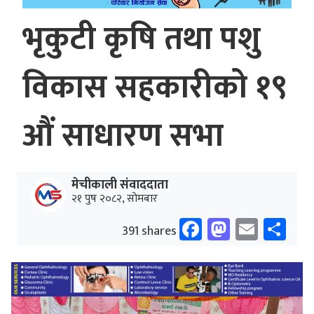
भृकुटी कृषि तथा पशु
विकास सहकारीको १९
औं साधारण सभा
मेचीकाली संवाददाता
२१ पुष २०८२, सोमबार
Facebook
Mastodo
Email
Sh
391 shares