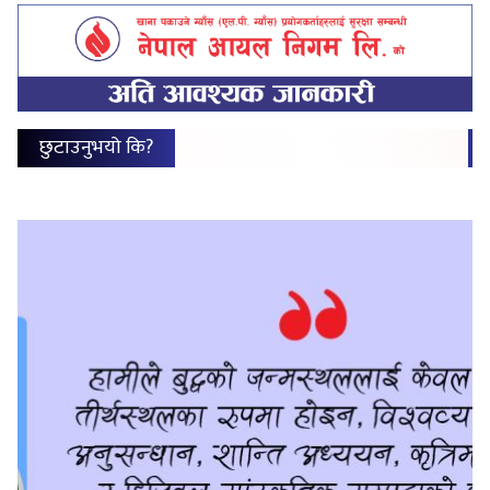
छुटाउनुभयो कि?